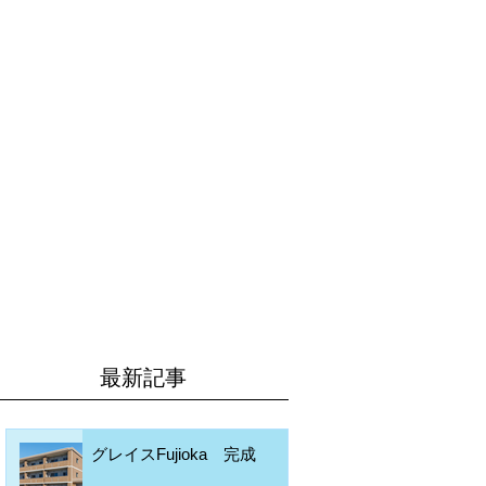
最新記事
グレイスFujioka 完成