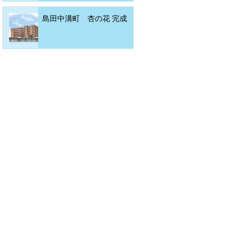
島田中溝町 杏の花 完成