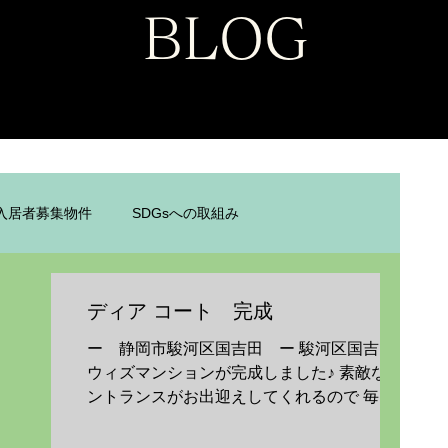
BLOG
入居者募集物件
SDGsへの取組み
ディア コート 完成
ー 静岡市駿河区国吉田 ー 駿河区国吉田に
ウィズマンションが完成しました♪ 素敵なエ
ントランスがお出迎えしてくれるので 毎日の
お出かけが楽しくなりそうですね♪ 生活環境
が抜群の立地ですので 気になる方はぜひお問