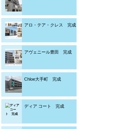
アロ・テア・クレス 完成
アヴェニール豊田 完成
Chloe大手町 完成
ディア コート 完成