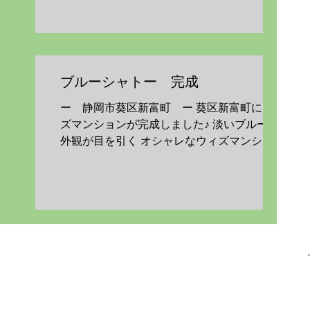
合せください ♦ Dear Court ♦ ...
ブルーシャトー 完成
ー 静岡市葵区新富町 ー 葵区新富町にウィ
ズマンションが完成しました♪ 淡いブルーの
外観が目を引く オシャレなウィズマンション
が完成しました！ 気になる方はぜひお問合せ
ください ♦ ブルーシャトー ♦ 静岡市葵区
新富町4丁目12-6 １LDK 8戸 ２LDK 3
戸...