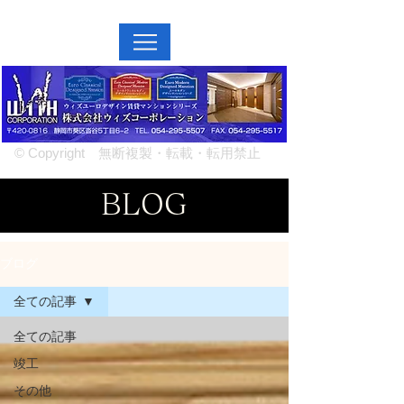
MENU↓
© Copyright 無断複製・転載・転用禁止
BLOG
ブログ
全ての記事
全ての記事
竣工
その他