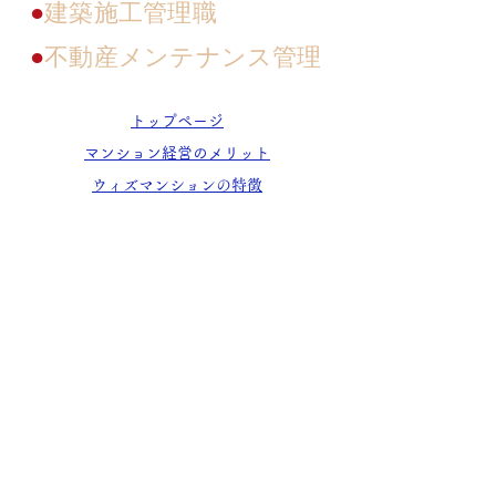
●
建築施工管理職
●
不動産メンテナンス管理
トップページ
マンション経営のメリット
ウィズマンションの特徴
施工実績
家賃保証システム
SDGsへの取り組み
会社案内
採用情報
※本サイトの掲載内容（文章・画像など）につ
いて、事前の許諾なく無断で
複製、複写、転載、転用、編集、配布、貸与