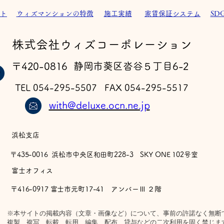
ト
ウィズマンションの特徴
施工実績
家賃保証システム
SD
​株式会社ウィズコーポレーション
〒420-0816 静岡市葵区沓谷５丁目6-2
TEL 054-295-5507 FAX 054-295-5517
with@deluxe.ocn.ne.jp
浜松支店
〒435-0016 浜松市中央区和田町228-3 SKY ONE 102号室
​富士オフィス
〒416-0917 富士市元町17-41 アンバーⅢ ２階
※本サイトの掲載内容（文章・画像など）について、事前の許諾なく無断
複製、複写、転載、転用、編集、配布、貸与などの二次利用を固く禁じま