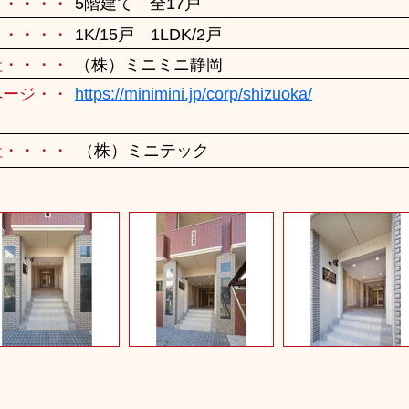
・・・・・
5階建て 全17戸
・・・・・
1K/15戸 1LDK/2戸
社・・・・
（株）ミニミニ静岡
ページ・・
https://minimini.jp/corp/shizuoka/
社・・・・
（株）ミニテック