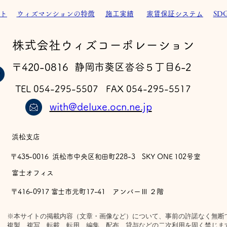
ト
ウィズマンションの特徴
施工実績
家賃保証システム
SD
​株式会社ウィズコーポレーション
〒420-0816 静岡市葵区沓谷５丁目6-2
TEL 054-295-5507 FAX 054-295-5517
with@deluxe.ocn.ne.jp
浜松支店
〒435-0016 浜松市中央区和田町228-3 SKY ONE 102号室
​富士オフィス
〒416-0917 富士市元町17-41 アンバーⅢ ２階
※本サイトの掲載内容（文章・画像など）について、事前の許諾なく無断
複製、複写、転載、転用、編集、配布、貸与などの二次利用を固く禁じま