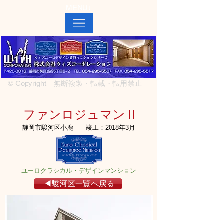
MENU↓
© Copyright 無断複製・転載・転用禁止
ファンロジュマンⅡ
静岡市駿河区小鹿
竣工：2018年3月
ユーロクラシカル・デザインマンション
◀駿河区一覧へ戻る