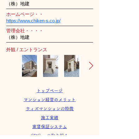
（株）地建
ホームページ・・
https://www.chiken-s.co.jp/
管理会社・・・・
（株）地建
外観 / エントランス
トップページ
マンション経営のメリット
ウィズマンションの特徴
施工実績
家賃保証システム
SDGsへの取り組み