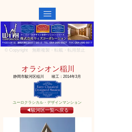
MENU↓
© Copyright 無断複製・転載・転用禁止
オラシオン稲川
静岡市駿河区稲川
竣工：2014年3月
ユーロクラシカル・デザインマンション
◀駿河区一覧へ戻る