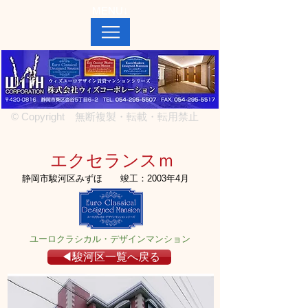
MENU↓
© Copyright 無断複製・転載・転用禁止
エクセランスｍ
静岡市駿河区みずほ
竣工：2003年4月
ユーロクラシカル・デザインマンション
◀駿河区一覧へ戻る