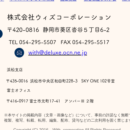
​株式会社ウィズコーポレーション
〒420-0816 静岡市葵区沓谷５丁目6-2
TEL 054-295-5507 FAX 054-295-5517
with@deluxe.ocn.ne.jp
浜松支店
〒435-0016 浜松市中央区和田町228-3 SKY ONE 102号室
​富士オフィス
〒416-0917 富士市元町17-41 アンバーⅢ ２階
※本サイトの掲載内容（文章・画像など）について、事前の許諾なく無断
複製、複写、転載、転用、編集、配布、貸与などの二次利用を固く禁じま
Copyright (C) 2016 With corporation All Rights Reserved.​