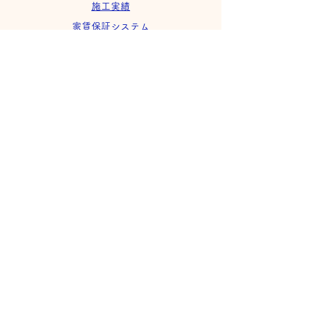
施工実績
家賃保証システム
SDGsへの取り組み
会社案内
採用情報
※本サイトの掲載内容（文章・画像など）につ
いて、事前の許諾なく無断で
複製、複写、転載、転用、編集、配布、貸与
などの二次利用を固く禁じます。
​株式会社ウィズコーポレーション
〒420-0816 静岡市葵区沓谷５丁目6-2
TEL
054-295-5507
FAX
054-295-5517
with@deluxe.ocn.ne.jp
浜松支
店
〒435-0016 浜松市中央区和田町228-3 SKY ONE