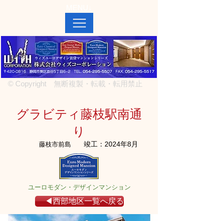
MENU↓
© Copyright 無断複製・転載・転用禁止
グラビティ藤枝駅南通
り
竣工：2024年8月
藤枝市前島
ユーロモダン・デザインマンション
◀西部地区一覧へ戻る