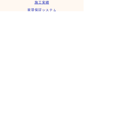
施工実績
家賃保証システム
SDGsへの取り組み
会社案内
採用情報
※本サイトの掲載内容（文章・画像など）につ
いて、事前の許諾なく無断で
複製、複写、転載、転用、編集、配布、貸与
などの二次利用を固く禁じます。
​株式会社ウィズコーポレーション
〒420-0816 静岡市葵区沓谷５丁目6-2
TEL
054-295-5507
FAX
054-295-5517
with@deluxe.ocn.ne.jp
浜松支
店
〒435-0016 浜松市中央区和田町228-3 SKY ONE