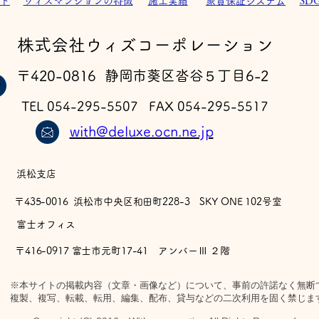
ト
ウィズマンションの特徴
施工実績
家賃保証システム
SD
​株式会社ウィズコーポレーション
〒420-0816 静岡市葵区沓谷５丁目6-2
TEL 054-295-5507 FAX 054-295-5517
with@deluxe.ocn.ne.jp
浜松支店
〒435-0016 浜松市中央区和田町228-3 SKY ONE 102号室
​富士オフィス
〒416-0917 富士市元町17-41 アンバーⅢ ２階
※本サイトの掲載内容（文章・画像など）について、事前の許諾なく無断
複製、複写、転載、転用、編集、配布、貸与などの二次利用を固く禁じま