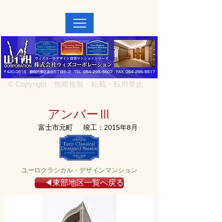
MENU↓
© Copyright 無断複製・転載・転用禁止
アンバーⅢ
富士市元町
竣工：2015年8月
ユーロクラシカル・デザインマンション
◀東部地区一覧へ戻る