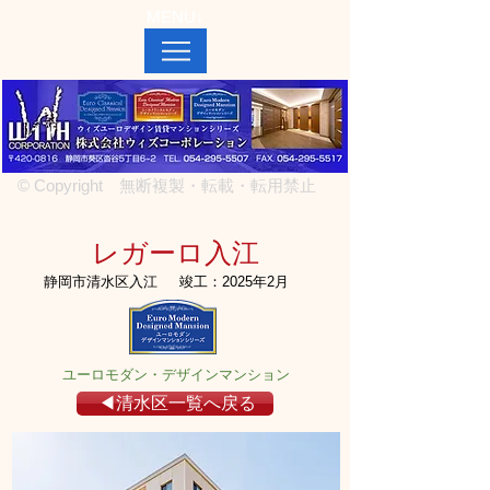
MENU↓
© Copyright 無断複製・転載・転用禁止
レガーロ入江
静岡市清水区入江
竣工：2025年2月
ユーロモダン・デザインマンション
◀清水区一覧へ戻る