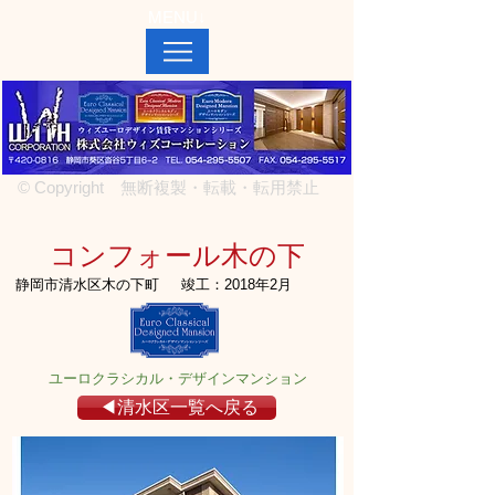
MENU↓
© Copyright 無断複製・転載・転用禁止
コンフォール木の下
静岡市清水区木の下町
竣工：2018年2月
ユーロクラシカル・デザインマンション
◀清水区一覧へ戻る