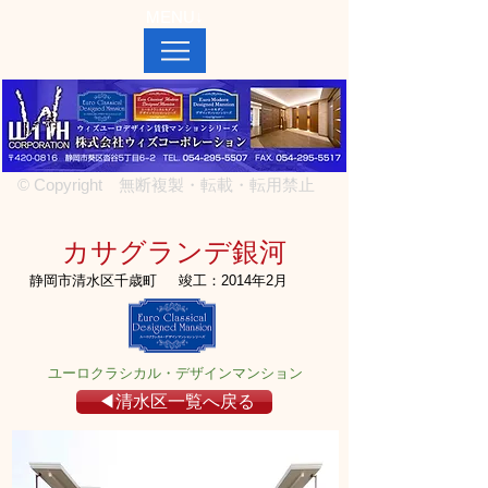
MENU↓
© Copyright 無断複製・転載・転用禁止
カサグランデ銀河
静岡市清水区千歳町
竣工：2014年2月
ユーロクラシカル・デザインマンション
◀清水区一覧へ戻る