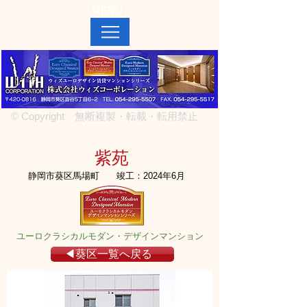
MENU↓
© Copyright 無断複製・転載・転用禁止
紫苑
静岡市葵区馬場町
竣工：2024年6月
ユーロクラシカルモダン・デザインマンション
◀葵区一覧へ戻る