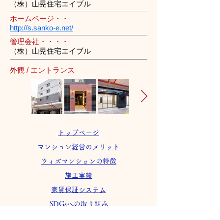
（株）山晃住宅エイブル
ホームページ・・
http://s.sanko-e.net/
管理会社・・・・
（株）山晃住宅エイブル
外観 / エントランス
トップページ
マンション経営のメリット
ウィズマンションの特徴
施工実績
家賃保証システム
SDGsへの取り組み
会社案内