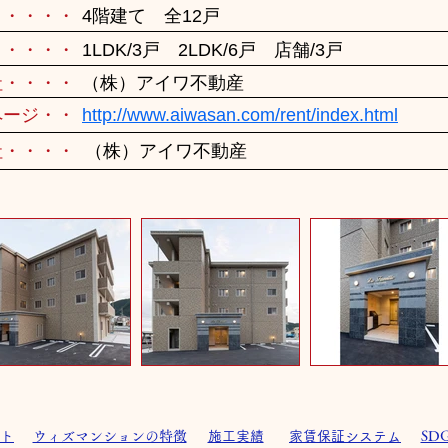
・・・・・
4階建て 全12戸
・・・・・
1LDK/3戸 2LDK/6戸 店舗/3戸
社・・・・
（株）アイワ不動産
ページ・・
http://www.aiwasan.com/rent/index.html
社・・・・
（株）アイワ不動産
ト
ウィズマンションの特徴
施工実績
家賃保証システム
SD