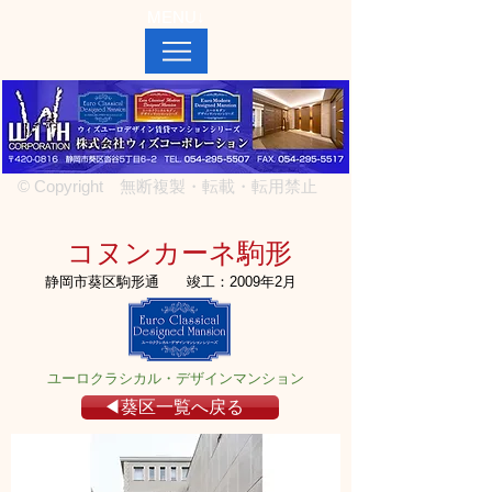
MENU↓
© Copyright 無断複製・転載・転用禁止
コヌンカーネ駒形
静岡市葵区駒形通
竣工：2009年2月
ユーロクラシカル・デザインマンション
◀葵区一覧へ戻る