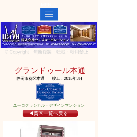
MENU↓
© Copyright 無断複製・転載・転用禁止
グランドゥール本通
静岡市葵区本通
竣工：2015年3月
ユーロクラシカル・デザインマンション
◀葵区一覧へ戻る