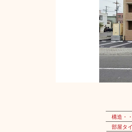
構造・
部屋タ