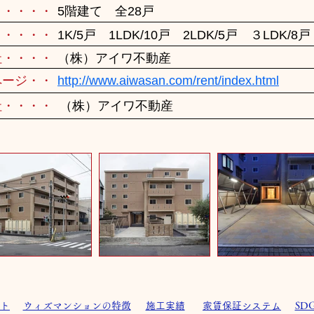
・・・・・
5階建て 全28戸
・・・・・
1K/5戸 1LDK/10戸 2LDK/5戸 ３LDK/8戸
社・・・・
（株）アイワ不動産
ページ・・
http://www.aiwasan.com/rent/index.html
社・・・・
（株）アイワ不動産
ト
ウィズマンションの特徴
施工実績
家賃保証システム
SD