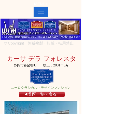
MENU↓
© Copyright 無断複製・転載・転用禁止
カーサ デラ フォレスタ
静岡市葵区柳町
竣工：2001年5月
ユーロクラシカル・デザインマンション
◀葵区一覧へ戻る