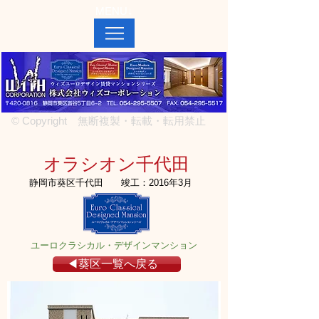
MENU↓
© Copyright 無断複製・転載・転用禁止
オラシオン千代田
静岡市葵区千代田
竣工：2016年3月
ユーロクラシカル・デザインマンション
◀葵区一覧へ戻る