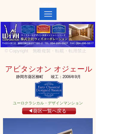
MENU↓
© Copyright 無断複製・転載・転用禁止
アビタシオン オジェール
静岡市葵区柳町
竣工：2006年9月
ユーロクラシカル・デザインマンション
◀葵区一覧へ戻る