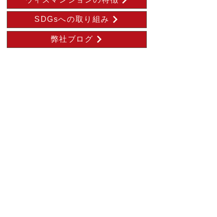
SDGsへの取り組み
弊社ブログ
トップページ
マンション経営のメリット
ウィズマンションの特徴
施工実績
家賃保証システム
SDGsへの取り組み