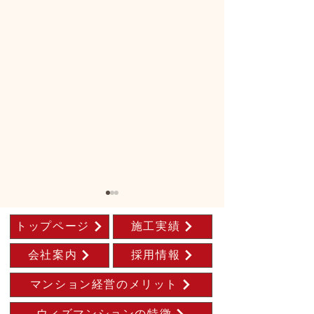
トップページ
施工実績
会社案内
採用情報
マンション経営のメリット
ウィズレジデン
フェルゼン ドライ 完成
ウィズマンションの特徴