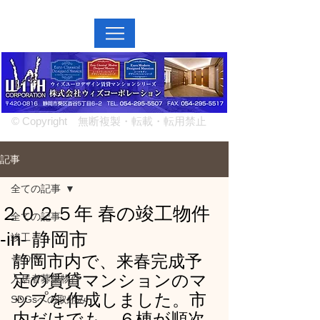
MENU↓
© Copyright 無断複製・転載・転用禁止
記事
全ての記事
２０２５年 春の竣工物件
全ての記事
‐in‐ 静岡市
竣工
静岡市内で、来春完成予
その他
定の賃貸マンションのマ
入居者募集物件
ップを作成しました。市
SDGsへの取組み
内だけでも、６棟が順次