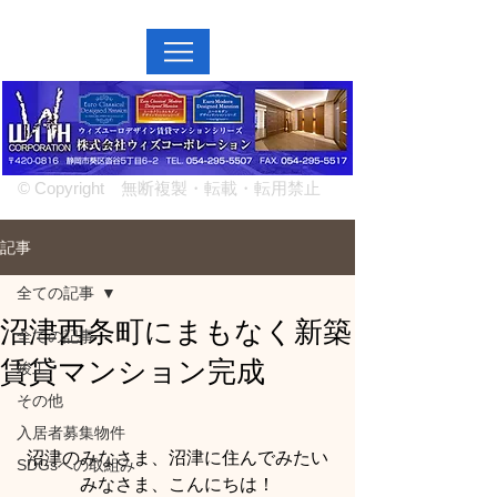
MENU↓
© Copyright 無断複製・転載・転用禁止
記事
全ての記事
沼津西条町にまもなく新築
全ての記事
賃貸マンション完成
竣工
その他
入居者募集物件
沼津のみなさま、沼津に住んでみたい
SDGsへの取組み
みなさま、こんにちは！