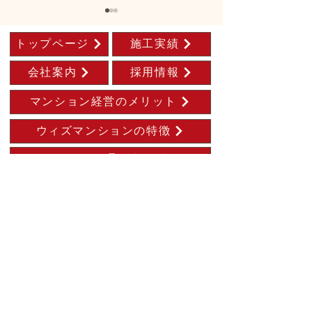
トップページ
施工実績
会社案内
採用情報
マンション経営のメリット
ウィズレジデン
フェルゼン ドライ 完成
ウィズマンションの特徴
SDGsへの取り組み
弊社ブログ
トップページ
マンション経営のメリット
ウィズマンションの特徴
施工実績