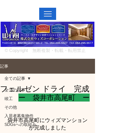
MENU↓
© Copyright 無断複製・転載・転用禁止
記事
全ての記事
フェルゼン ドライ 完成
全ての記事
ー　袋井市高尾町　ー
竣工
その他
入居者募集物件
袋井市高尾町にウィズマンション
SDGsへの取組み
が完成しました