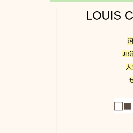
LOUIS
J
人
□■