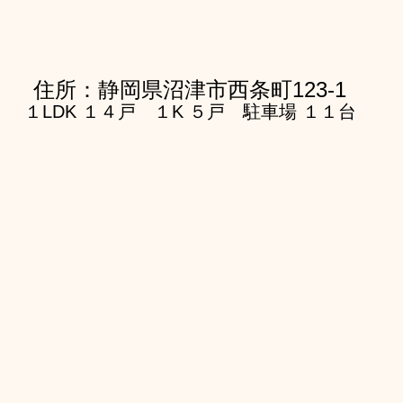
住所：静岡県沼津市西条町123-1
１LDK １４戸　１K ５戸　駐車場 １１台