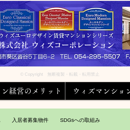
株式会社 ウィズコーポレーション
© Copyright 無断複製・転載・転用禁止
ョン経営のメリット
ウィズマンショ
他
入居者募集物件
SDGsへの取組み