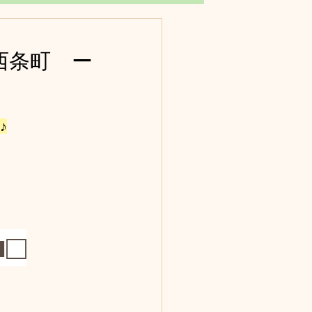
西条町　ー
♪
■□