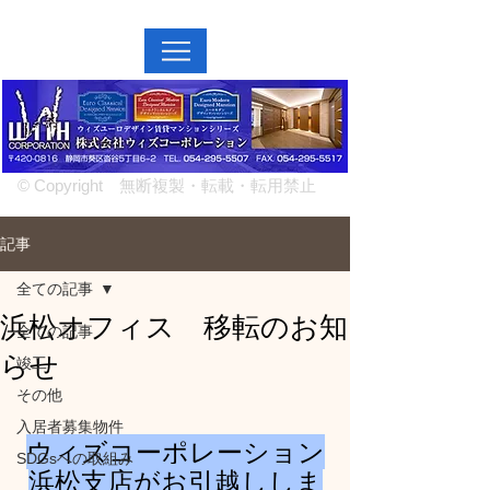
MENU↓
© Copyright 無断複製・転載・転用禁止
記事
全ての記事
浜松オフィス 移転のお知
全ての記事
らせ
竣工
その他
入居者募集物件
ウィズコーポレーション
SDGsへの取組み
浜松支店がお引越ししま