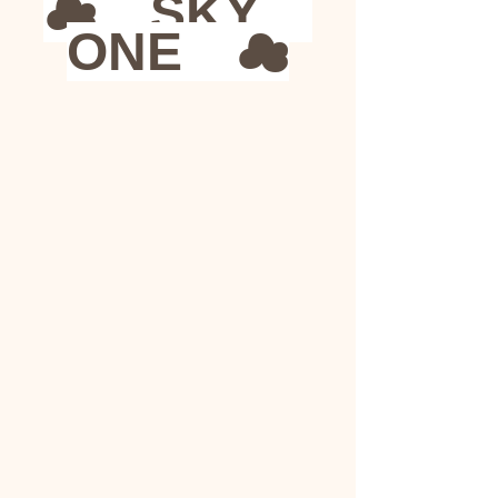
☁　SKY　
ONE　☁