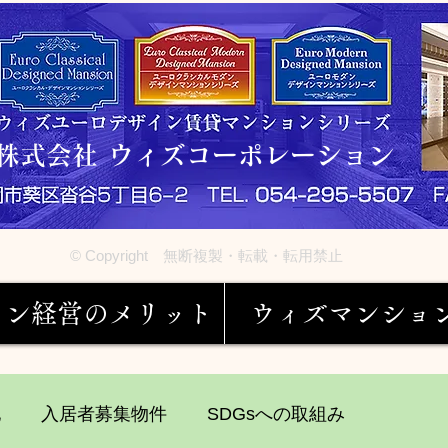
株式会社 ウィズコーポレーション
© Copyright 無断複製・転載・転用禁止
ョン経営のメリット
ウィズマンショ
他
入居者募集物件
SDGsへの取組み