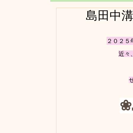
島田中溝
２０２５
近々