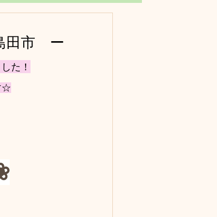
島田市　ー
ました！
す☆
❀