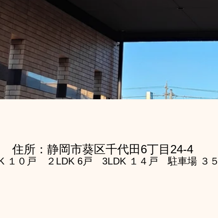
住所：静岡市葵区千代田6丁目24-4
K １０戸　２LDK 6戸　3LDK １４戸　駐車場 ３