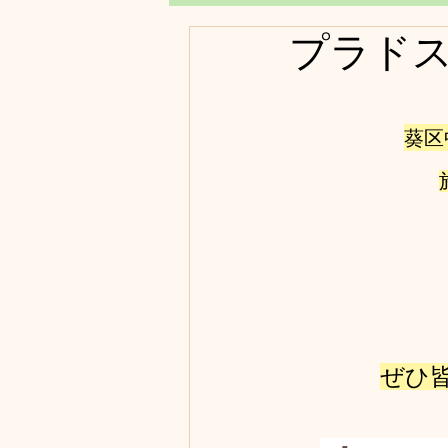
プラド
葵区
ぜひ