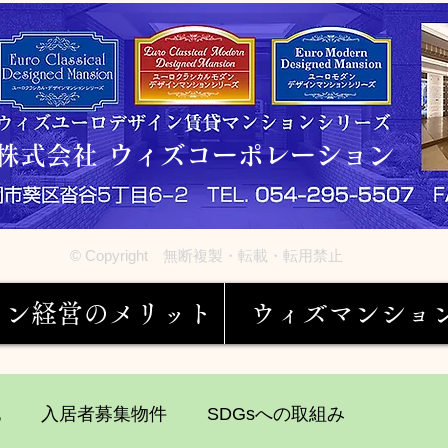
株式会社 ウィズコーポレーション
© Copyright 無断複製・転載・転用禁止
ョン経営のメリット
ウィズマンショ
他
入居者募集物件
SDGsへの取組み