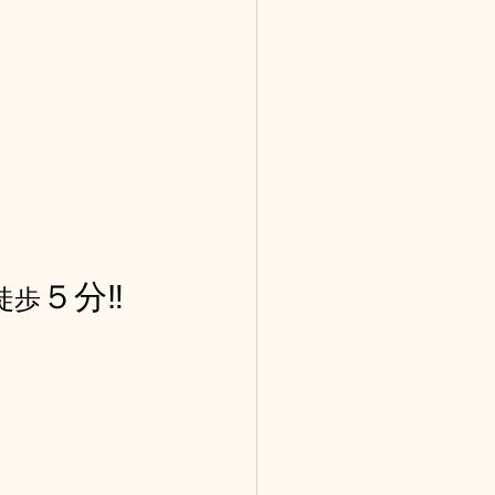
５分‼
徒歩