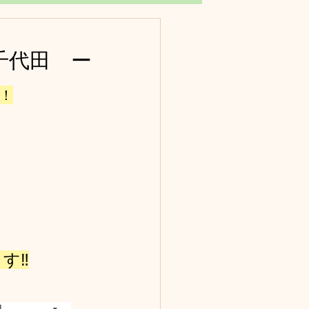
千代田　ー
！
す‼