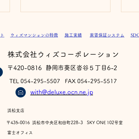
ト
ウィズマンションの特徴
施工実績
家賃保証システム
SD
​株式会社ウィズコーポレーション
フェルゼン ドライ 完成
〒420-0816 静岡市葵区沓谷５丁目6-2
ア
TEL 054-295-5507 FAX 054-295-5517
with@deluxe.ocn.ne.jp
浜松支店
〒435-0016 浜松市中央区和田町228-3 SKY ONE 102号室
​富士オフィス