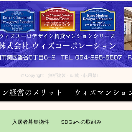
株式会社 ウィズコーポレーション
© Copyright 無断複製・転載・転用禁止
ョン経営のメリット
ウィズマンショ
他
入居者募集物件
SDGsへの取組み