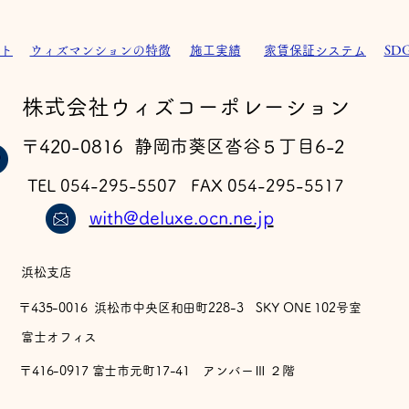
ト
ウィズマンションの特徴
施工実績
家賃保証システム
SD
​株式会社ウィズコーポレーション
ウ
フェルゼン ドライ 完成
〒420-0816 静岡市葵区沓谷５丁目6-2
TEL 054-295-5507 FAX 054-295-5517
with@deluxe.ocn.ne.jp
浜松支店
〒435-0016 浜松市中央区和田町228-3 SKY ONE 102号室
​富士オフィス
〒416-0917 富士市元町17-41 アンバーⅢ ２階