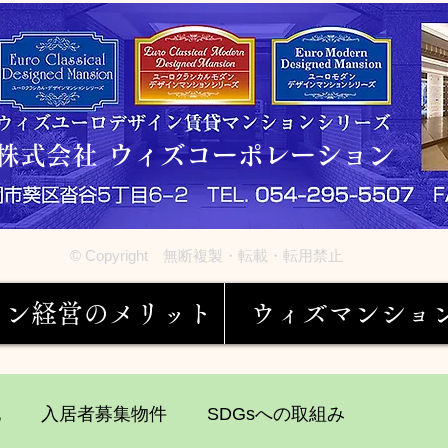
株式会社 ウィズコーポレーション
© Copyright 無断複製・転載・転用禁止
ョン経営のメリット
ウィズマンショ
他
入居者募集物件
SDGsへの取組み