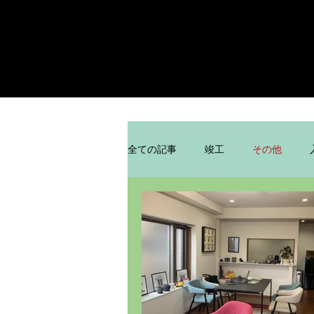
全ての記事
竣工
その他