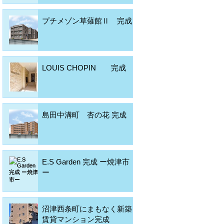
プチメゾン草薙館Ⅱ 完成
LOUIS CHOPIN 完成
島田中溝町 杏の花 完成
E.S Garden 完成 ー焼津市
ー
沼津西条町にまもなく新築
賃貸マンション完成